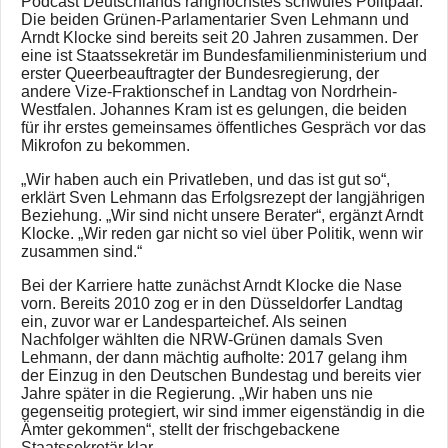
Podcast Deutschlands ranghöchstes schwules Politpaar.
Die beiden Grünen-Parlamentarier Sven Lehmann und
Arndt Klocke sind bereits seit 20 Jahren zusammen. Der
eine ist Staatssekretär im Bundesfamilienministerium und
erster Queerbeauftragter der Bundesregierung, der
andere Vize-Fraktionschef in Landtag von Nordrhein-
Westfalen. Johannes Kram ist es gelungen, die beiden
für ihr erstes gemeinsames öffentliches Gespräch vor das
Mikrofon zu bekommen.
„Wir haben auch ein Privatleben, und das ist gut so“,
erklärt Sven Lehmann das Erfolgsrezept der langjährigen
Beziehung. „Wir sind nicht unsere Berater“, ergänzt Arndt
Klocke. „Wir reden gar nicht so viel über Politik, wenn wir
zusammen sind.“
Bei der Karriere hatte zunächst Arndt Klocke die Nase
vorn. Bereits 2010 zog er in den Düsseldorfer Landtag
ein, zuvor war er Landesparteichef. Als seinen
Nachfolger wählten die NRW-Grünen damals Sven
Lehmann, der dann mächtig aufholte: 2017 gelang ihm
der Einzug in den Deutschen Bundestag und bereits vier
Jahre später in die Regierung. „Wir haben uns nie
gegenseitig protegiert, wir sind immer eigenständig in die
Ämter gekommen“, stellt der frischgebackene
Staatssekretär klar.