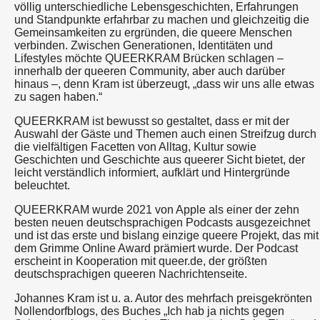
völlig unterschiedliche Lebensgeschichten, Erfahrungen
und Standpunkte erfahrbar zu machen und gleichzeitig die
Gemeinsamkeiten zu ergründen, die queere Menschen
verbinden. Zwischen Generationen, Identitäten und
Lifestyles möchte QUEERKRAM Brücken schlagen –
innerhalb der queeren Community, aber auch darüber
hinaus –, denn Kram ist überzeugt, „dass wir uns alle etwas
zu sagen haben.“
QUEERKRAM ist bewusst so gestaltet, dass er mit der
Auswahl der Gäste und Themen auch einen Streifzug durch
die vielfältigen Facetten von Alltag, Kultur sowie
Geschichten und Geschichte aus queerer Sicht bietet, der
leicht verständlich informiert, aufklärt und Hintergründe
beleuchtet.
QUEERKRAM wurde 2021 von Apple als einer der zehn
besten neuen deutschsprachigen Podcasts ausgezeichnet
und ist das erste und bislang einzige queere Projekt, das mit
dem Grimme Online Award prämiert wurde. Der Podcast
erscheint in Kooperation mit queer.de, der größten
deutschsprachigen queeren Nachrichtenseite.
Johannes Kram ist u. a. Autor des mehrfach preisgekrönten
Nollendorfblogs, des Buches „Ich hab ja nichts gegen