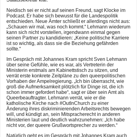
Neidisch sei er nicht auf seinen Freund, sagt Klocke im
Podcast. Er habe sich bewusst für die Landespolitik
entschieden. Neue Ämter schließt er allerdings nicht aus:
„Schauen wir mal, was noch kommt.“ Lehmann wiederum
kann sich nicht vorstellen, irgendwann einmal gegen
seinen Partner zu kandidieren: „Keine politische Karriere
ist so wichtig, als dass sie die Beziehung gefährden
sollte.“
Im Gespräch mit Johannes Kram spricht Sven Lehmann
über seine Gefühle, wie es war, als Vertreterin der
Ministerin erstmals am Kabinettstisch zu sitzen, und
verrät erste konkrete Zeitpläne zu den queerpolitischen
Vorhaben der Ampelregierung. „Ich bin überrascht, wie
groß die Aufmerksamkeit plötzlich für Dinge ist, die ich
schon immer gefordert habe“, sagt er über sein Amt als
Queerbeauftragter. Lehmann verrät, wie er die
katholische Kirche nach #OutInChurch zu einer
Änderung ihres diskriminierenden Arbeitsrechts bewegen
will, und kündigt an, sein Mitspracherecht in anderen
Ministerien laut und deutlich wahrzunehmen: „Ich habe
nicht vor, der queere Grußwortsprecher zu werden.“
Natürlich geht es im Gespräch mit Johannes Kram auch